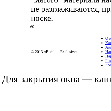
не разглаживаются, пр
носке.
60
О 
Ка
Ак
© 2013 «Berkline Exclusive»
На
Па
Ре
Ко
Для закрытия окна — кл